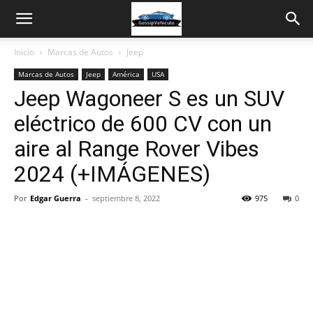
Inicio
Marcas de Autos
Jeep
Marcas de Autos
Jeep
América
USA
Jeep Wagoneer S es un SUV
eléctrico de 600 CV con un
aire al Range Rover Vibes
2024 (+IMÁGENES)
Por
Edgar Guerra
-
septiembre 8, 2022
975
0