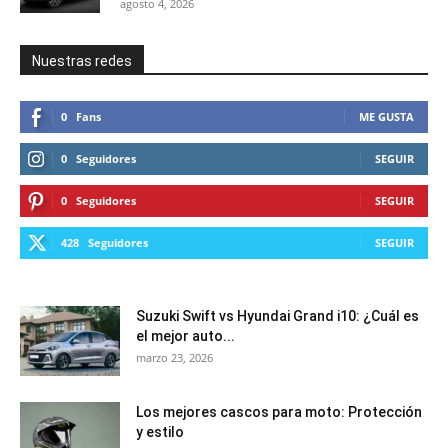
agosto 4, 2026
Nuestras redes
0
Fans
ME GUSTA
0
Seguidores
SEGUIR
0
Seguidores
SEGUIR
428
Seguidores
SEGUIR
Suzuki Swift vs Hyundai Grand i10: ¿Cuál es
el mejor auto...
marzo 23, 2026
Los mejores cascos para moto: Protección
y estilo