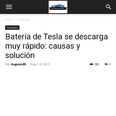
Inicio
Consejos
Consejos
Batería de Tesla se descarga
muy rápido: causas y
solución
Por
AugustoBS
-
mayo 18, 2023
382
0