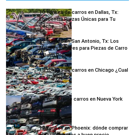
10 Yonkes de carros en Dallas, Tx:
Encuentra Piezas Únicas para Tu
Coche
12 Yonkes en San Antonio, Tx: Los
Mejores Lugares para Piezas de Carro
a Buen Precio
18 Yonkes de carros en Chicago ¿Cual
es el mejor?
14 Yonkers de carros en Nueva York
12 Yonkes en Phoenix: dónde comprar
piezas de autos a buen precio