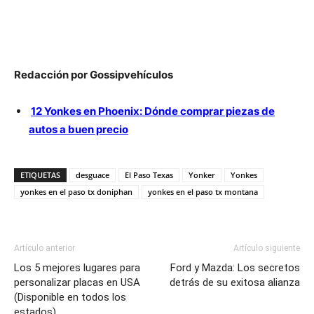
premium bootstrap themes
Redacción por Gossipvehículos
12 Yonkes en Phoenix: Dónde comprar piezas de
autos a buen precio
ETIQUETAS
desguace
El Paso Texas
Yonker
Yonkes
yonkes en el paso tx doniphan
yonkes en el paso tx montana
Artículo anterior
Artículo siguiente
Los 5 mejores lugares para
Ford y Mazda: Los secretos
personalizar placas en USA
detrás de su exitosa alianza
(Disponible en todos los
estados)