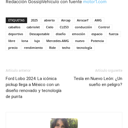
Redacción GossipVehículo con fuente
motor1.com
ETIQUETAS
2025
abierto
Aircap
Airscarf
AMG
caballos
cabriolet
Cielo
CLE53
conducción
Control
deportivo
Descapotable
diseño
emoción
espacio
fuerza
libre
lona
lujo
Mercedes-AMG
nuevo
Potencia
precio
rendimiento
Ride
techo
tecnología
Artículo anterior
Artículo siguiente
Ford Lobo 2024: La icónica
Tesla en Nuevo León: ¿Un
pickup llega a México con un
sueño en peligro?
diseño renovado y tecnología
de punta