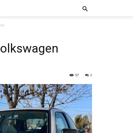
009
Volkswagen
57
0