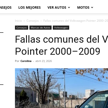
NSEJOS
LOS MEJORES
VER AUTOS
MOTOS
Inicio
Consejos
Fallas comunes del Volkswagen Pointer 2000–2
Consejos
Marcas de Autos
Volkswagen
Fallas comunes del 
Pointer 2000–2009
Por
Carolina
-
abril 23, 2026