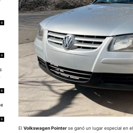
r
0
0
s
4
0
de
0
El
Volkswagen Pointer
se ganó un lugar especial en e