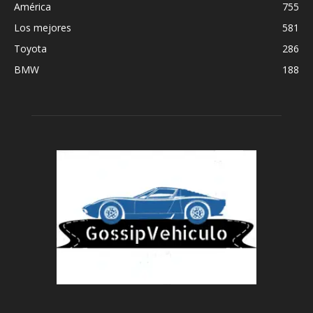
América
755
Los mejores
581
Toyota
286
BMW
188