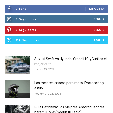
0
Fans
ME GUSTA
0
Seguidores
SEGUIR
0
Seguidores
SEGUIR
428
Seguidores
SEGUIR
Suzuki Swift vs Hyundai Grand i10: ¿Cuál es el
mejor auto...
marzo 23, 2026
Los mejores cascos para moto: Protección y
estilo
noviembre 25, 2025
Guía Definitiva: Los Mejores Amortiguadores
para tu BMW (Según tu Estilo)