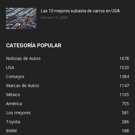
Las 10 mejores subasta de carros en USA
febrero 19, 2024
CATEGORÍA POPULAR
Noticias de Autos
1678
USA
1520
Consejos
1384
Marcas de Autos
1147
México
1105
América
755
Los mejores
581
Toyota
286
BMW
188