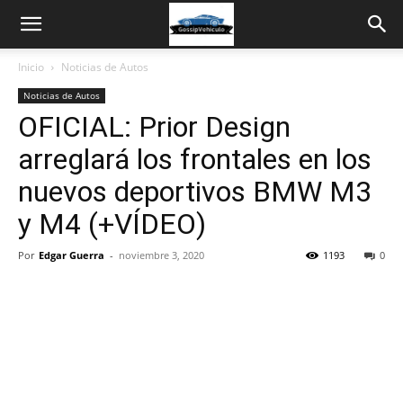
Inicio
Noticias de Autos
Noticias de Autos
OFICIAL: Prior Design
arreglará los frontales en los
nuevos deportivos BMW M3
y M4 (+VÍDEO)
Por
Edgar Guerra
-
noviembre 3, 2020
1193
0