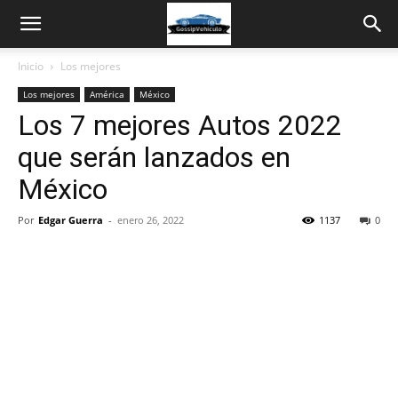
Inicio
Los mejores
Los mejores
América
México
Los 7 mejores Autos 2022
que serán lanzados en
México
Por
Edgar Guerra
-
enero 26, 2022
1137
0