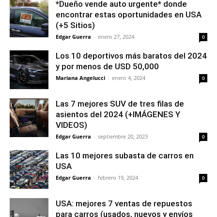
*Dueño vende auto urgente* donde
encontrar estas oportunidades en USA
(+5 Sitios)
Edgar Guerra
-
enero 27, 2024
0
Los 10 deportivos más baratos del 2024
y por menos de USD 50,000
Mariana Angelucci
-
enero 4, 2024
0
Las 7 mejores SUV de tres filas de
asientos del 2024 (+IMÁGENES Y
VIDEOS)
Edgar Guerra
-
septiembre 20, 2023
0
Las 10 mejores subasta de carros en
USA
Edgar Guerra
-
febrero 19, 2024
0
USA: mejores 7 ventas de repuestos
para carros (usados, nuevos y envíos