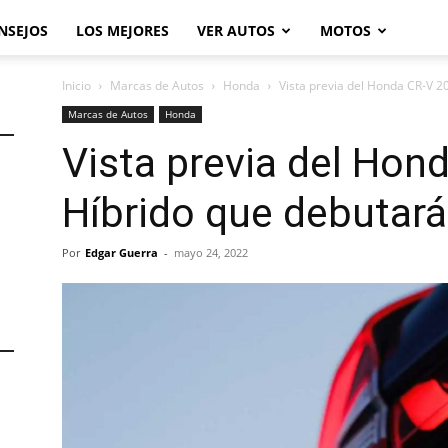
NSEJOS
LOS MEJORES
VER AUTOS
MOTOS
Inicio
Marcas de Autos
Honda
Vista previa del Honda CR-V 2
Marcas de Autos
Honda
Vista previa del Hon
Híbrido que debutará
Por
Edgar Guerra
-
mayo 24, 2022