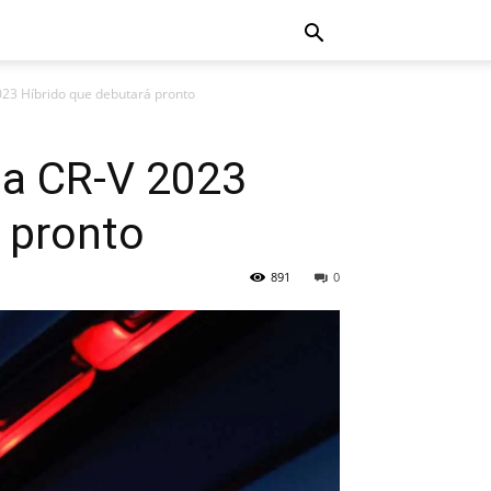
023 Híbrido que debutará pronto
da CR-V 2023
 pronto
891
0