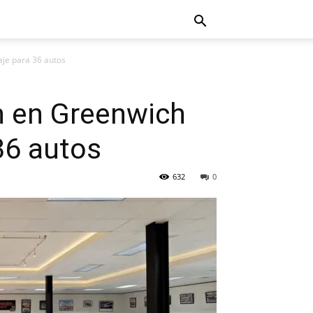
aje para 36 autos
n en Greenwich
36 autos
632
0