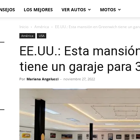
NSEJOS
LOS MEJORES
VER AUTOS
MOTOS
Inicio
América
EE.UU.: Esta mansión en Greenwich tiene un gar
América
USA
EE.UU.: Esta mansió
tiene un garaje para 
Por
Mariana Angelucci
-
noviembre 27, 2022