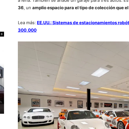
a leña. También se añade un garaje para tres autos. Es
36
, un
amplio espacio para el tipo de colección que e
Lea más:
EE.UU.: Sistemas de estacionamientos robó
300,000
0