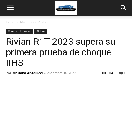
Inicio
Marcas de Autos
Marcas de Autos
Rivian
Rivian R1T 2023 supera su
primera prueba de choque
IIHS
Por
Mariana Angelucci
-
diciembre 16, 2022
504
0