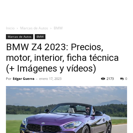
Inicio
Marcas de Autos
BMW
Marcas de Autos
BMW
BMW Z4 2023: Precios,
motor, interior, ficha técnica
(+ Imágenes y vídeos)
Por
Edgar Guerra
-
enero 17, 2023
2173
0