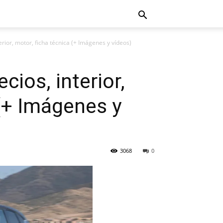
rior, motor, ficha técnica (+ Imágenes y vídeos)
ios, interior,
 (+ Imágenes y
3068
0