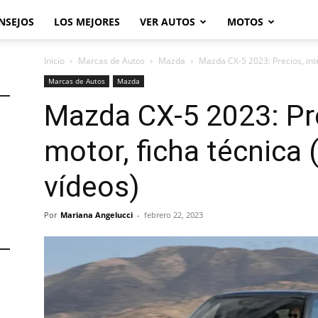
NSEJOS
LOS MEJORES
VER AUTOS
MOTOS
Inicio
Marcas de Autos
Mazda
Mazda CX-5 2023: Precios, inte
Marcas de Autos
Mazda
Mazda CX-5 2023: Prec
motor, ficha técnica
vídeos)
Por
Mariana Angelucci
-
febrero 22, 2023