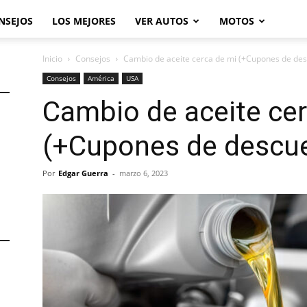
NSEJOS
LOS MEJORES
VER AUTOS
MOTOS
Inicio
Consejos
Cambio de aceite cerca de mi (+Cupones de de
Consejos
América
USA
Cambio de aceite cer
(+Cupones de descu
Por
Edgar Guerra
-
marzo 6, 2023