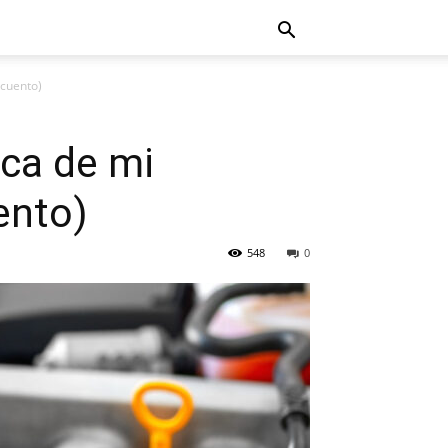
scuento)
ca de mi
ento)
548
0