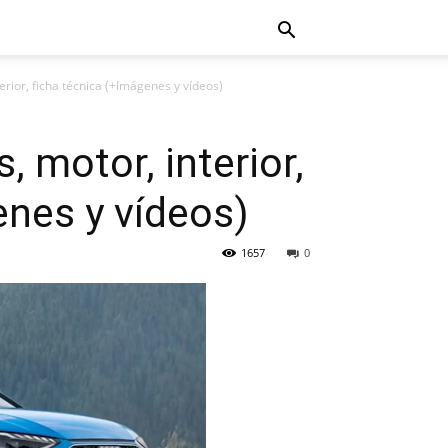
erior, ficha técnica (+Imágenes y vídeos)
, motor, interior,
enes y vídeos)
1657
0