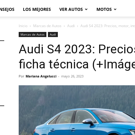
NSEJOS
LOS MEJORES
VER AUTOS
MOTOS
Inicio
Marcas de Autos
Audi
Audi S4 2023: Precios, motor, int
Marcas de Autos
Audi
Audi S4 2023: Precios
ficha técnica (+Imág
Por
Mariana Angelucci
-
mayo 26, 2023