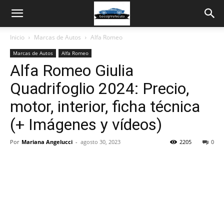
Inicio
Marcas de Autos
Alfa Romeo
Marcas de Autos
Alfa Romeo
Alfa Romeo Giulia
Quadrifoglio 2024: Precio,
motor, interior, ficha técnica
(+ Imágenes y vídeos)
Por
Mariana Angelucci
-
agosto 30, 2023
2205
0