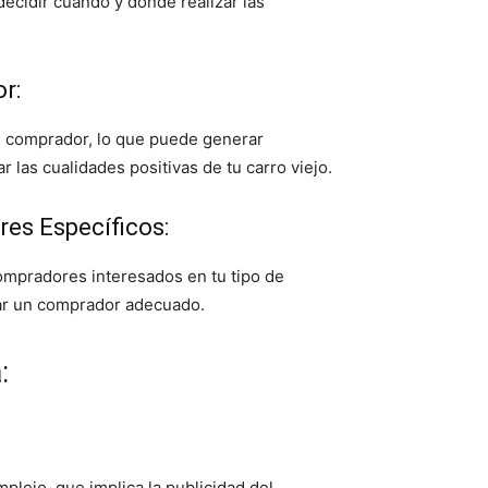
ecidir cuándo y dónde realizar las
r:
el comprador, lo que puede generar
 las cualidades positivas de tu carro viejo.
es Específicos:
compradores interesados en tu tipo de
rar un comprador adecuado.
:
plejo, que implica la publicidad del