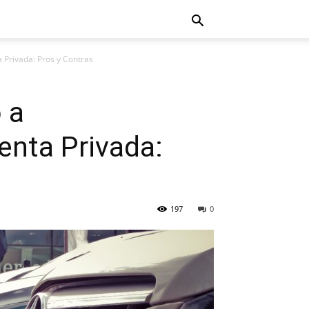
a Privada: Pros y Contras
 a
enta Privada:
197
0