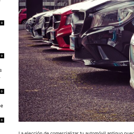
r
0
0
s
4
0
de
0
La elección de comercializar tu automóvil antiguo pue