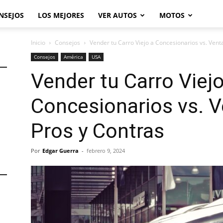
NSEJOS
LOS MEJORES
VER AUTOS
MOTOS
Inicio
Consejos
Vender tu Carro Viejo a Concesionarios vs. Vent
Consejos
América
USA
Vender tu Carro Viejo
Concesionarios vs. V
Pros y Contras
Por
Edgar Guerra
-
febrero 9, 2024