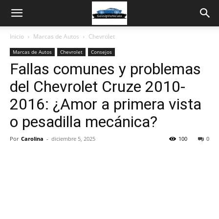
Inicio
Marcas de Autos
Chevrolet
Marcas de Autos
Chevrolet
Consejos
Fallas comunes y problemas
del Chevrolet Cruze 2010-
2016: ¿Amor a primera vista
o pesadilla mecánica?
Por
Carolina
-
diciembre 5, 2025
100
0