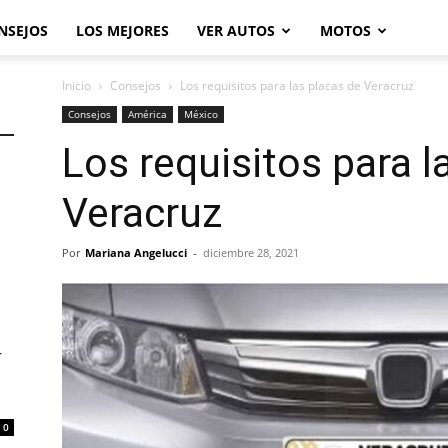
NSEJOS
LOS MEJORES
VER AUTOS
MOTOS
Inicio
Consejos
Los requisitos para las placas de Veracruz
Consejos
América
México
Los requisitos para l
Veracruz
Por
Mariana Angelucci
-
diciembre 28, 2021
r
0