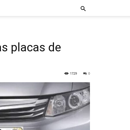
as placas de
1729
0