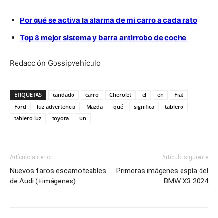
Por qué se activa la alarma de mi carro a cada rato
Top 8 mejor sistema y barra antirrobo de coche
Redacción Gossipvehículo
ETIQUETAS
candado
carro
Cherolet
el
en
Fiat
Ford
luz advertencia
Mazda
qué
significa
tablero
tablero luz
toyota
un
Artículo anterior
Artículo siguiente
Nuevos faros escamoteables
Primeras imágenes espía del
de Audi (+imágenes)
BMW X3 2024