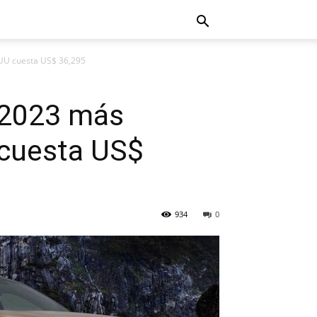
EUU cuesta US$ 36,295
r 2023 más
cuesta US$
934
0