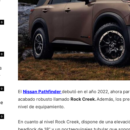
r
0
0
s
4
0
El
Nissan
Pathfinder
debutó en el año 2022, ahora par
acabado robusto llamado
Rock Creek.
Además, los pr
de
nivel de equipamiento.
0
En cuanto al nivel Rock Creek, dispone de una elevaci
beadlock de 18” y un portaequipajes tubular que sopo