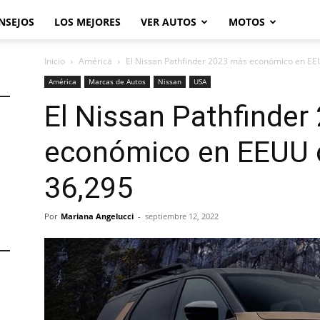
NSEJOS
LOS MEJORES
VER AUTOS
MOTOS
Inicio
América
El Nissan Pathfinder 2023 más económico en E
América
Marcas de Autos
Nissan
USA
El Nissan Pathfinde
económico en EEUU 
36,295
Por
Mariana Angelucci
-
septiembre 12, 2022