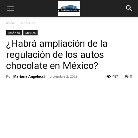
Inicio
América
América
México
¿Habrá ampliación de la
regulación de los autos
chocolate en México?
Por
Mariana Angelucci
-
diciembre 2, 2022
487
0