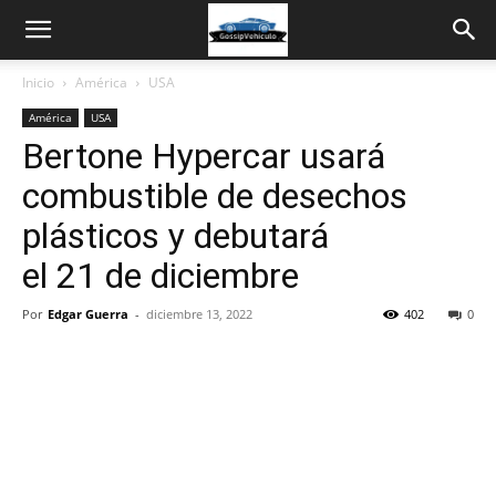
Inicio
América
USA
América
USA
Bertone Hypercar usará
combustible de desechos
plásticos y debutará
el 21 de diciembre
Por
Edgar Guerra
-
diciembre 13, 2022
402
0