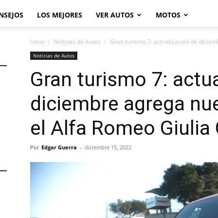
NSEJOS
LOS MEJORES
VER AUTOS
MOTOS
Inicio
Noticias de Autos
Gran turismo 7: actualización de diciem
Noticias de Autos
Gran turismo 7: actu
diciembre agrega n
el Alfa Romeo Giuli
Por
Edgar Guerra
-
diciembre 15, 2022