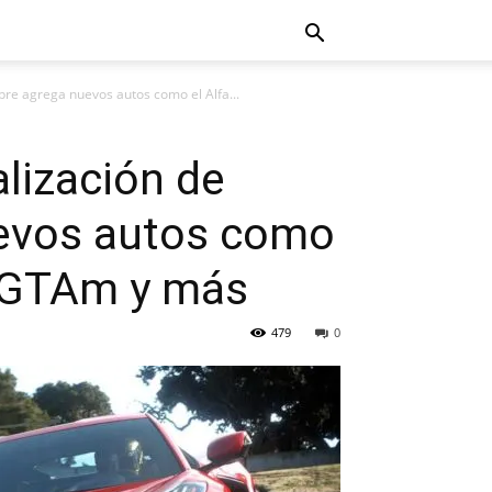
bre agrega nuevos autos como el Alfa...
alización de
uevos autos como
a GTAm y más
479
0