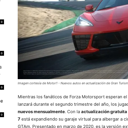
r
0
0
s
4
Imagen cortesía de Motor1 - Nuevos autos en actualización de Gran Turis
0
Mientras los fanáticos de Forza Motorsport esperan el 
de
lanzará durante el segundo trimestre del año, los ju
nuevos mensualmente
. Con la
actualización gratuita
0
7
está expandiendo su garaje virtual para albergar a c
GTAm. Presentado en marzo de 2020, es la versión ext