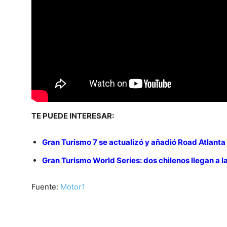
TE PUEDE INTERESAR:
Gran Turismo 7 se actualizó y añadió Road Atlanta
Gran Turismo World Series: dos chilenos llegan a l
Fuente:
Motor1