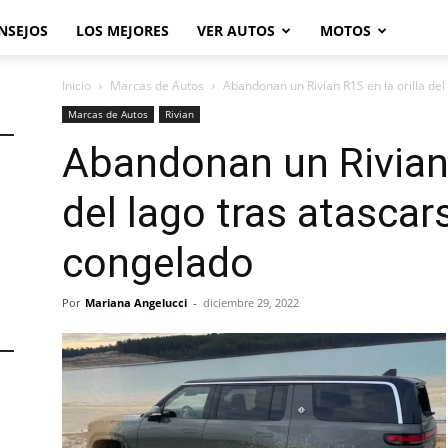
NSEJOS
LOS MEJORES
VER AUTOS
MOTOS
Inicio
Marcas de Autos
Abandonan un Rivian R1S en la orilla del 
Marcas de Autos
Rivian
Abandonan un Rivian 
del lago tras atascar
congelado
Por
Mariana Angelucci
-
diciembre 29, 2022