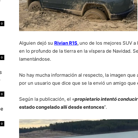
r
0
Alguien dejó su
Rivian R1S
,
uno de los mejores SUV a 
en lo profundo de la tierra en la víspera de Navidad. 
0
lamentándose.
s
No hay mucha información al respecto, la imagen que
4
por un usuario que dice que se la envió un amigo que es
0
Según la publicación, el «
propietario intentó conducir 
estado congelado allí desde entonces
”.
de
0