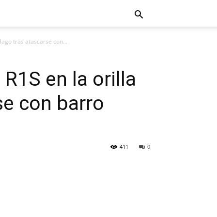
lago tras atascarse con...
R1S en la orilla
se con barro
411
0