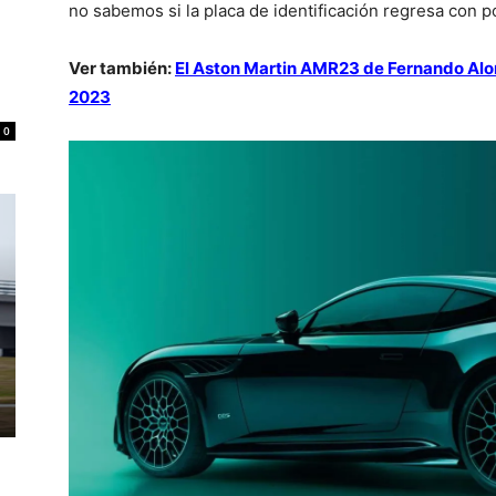
no sabemos si la placa de identificación regresa con p
Ver también:
El Aston Martin AMR23 de Fernando Alon
2023
0