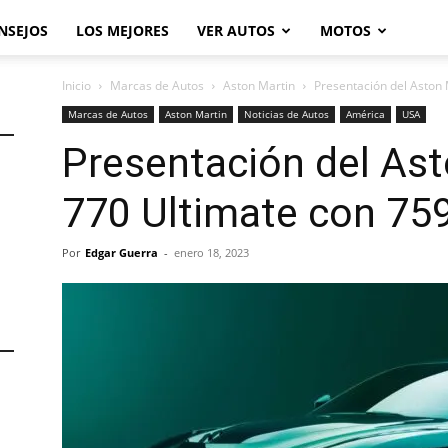
NSEJOS
LOS MEJORES
VER AUTOS
MOTOS
Inicio
Marcas de Autos
Aston Martin
Presentación del Aston
Marcas de Autos
Aston Martin
Noticias de Autos
América
USA
Presentación del As
770 Ultimate con 75
Por
Edgar Guerra
-
enero 18, 2023