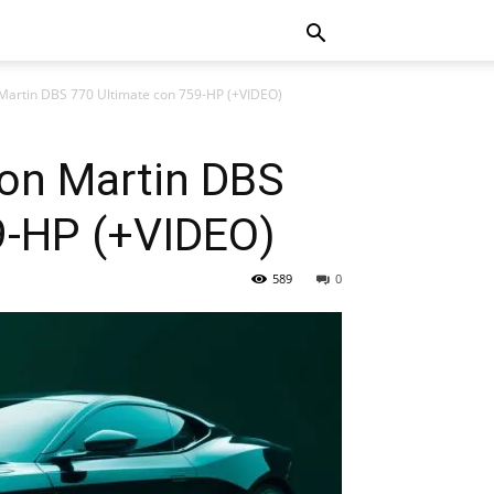
 Martin DBS 770 Ultimate con 759-HP (+VIDEO)
ton Martin DBS
9-HP (+VIDEO)
589
0