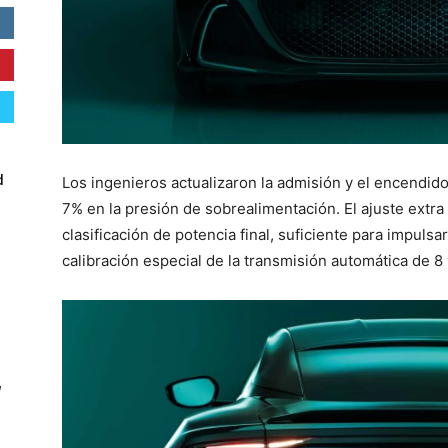
d
Los ingenieros actualizaron la admisión y el encendid
7% en la presión de sobrealimentación. El ajuste extra
clasificación de potencia final, suficiente para impuls
calibración especial de la transmisión automática de 8
W