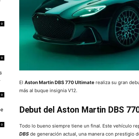
r
0
0
s
4
El
Aston Martin DBS 770 Ultimate
realiza su gran deb
más al buque insignia V12.
0
Debut del Aston Martin DBS 77
de
0
Todo lo bueno siempre tiene un final. Este vehículo re
DBS
de generación actual, una manera con prestigio de 