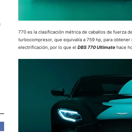
:
770 es la clasificación métrica de caballos de fuerza d
turbocompresor, que equivalía a 759 hp, para obtene
electrificación, por lo que el
DBS 770 Ultimate
hace ho