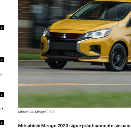
r
0
0
s
4
0
de
Mitsubishi Mirage 2023
0
Mitsubishi Mirage 2023 sigue prácticamente sin cam