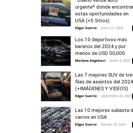
*Dueño vende auto
urgente* donde encontra
estas oportunidades en
USA (+5 Sitios)
Edgar Guerra
-
enero 27, 2024
Los 10 deportivos más
baratos del 2024 y por
menos de USD 50,000
Mariana Angelucci
-
enero 4, 2024
Las 7 mejores SUV de tre
filas de asientos del 202
(+IMÁGENES Y VIDEOS)
Edgar Guerra
-
septiembre 20, 2023
Las 10 mejores subasta 
carros en USA
Edgar Guerra
-
febrero 19, 2024