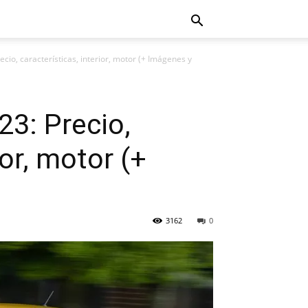
cio, características, interior, motor (+ Imágenes y
23: Precio,
ior, motor (+
3162
0