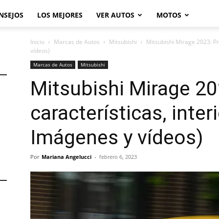
NSEJOS
LOS MEJORES
VER AUTOS
MOTOS
Inicio
Marcas de Autos
Mitsubishi
Mitsubishi Mirage 2023: Pre
vídeos)
Marcas de Autos
Mitsubishi
Mitsubishi Mirage 20
características, inter
Imágenes y vídeos)
Por
Mariana Angelucci
-
febrero 6, 2023