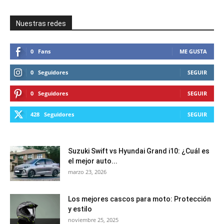
Nuestras redes
0
Fans
ME GUSTA
0
Seguidores
SEGUIR
0
Seguidores
SEGUIR
428
Seguidores
SEGUIR
Suzuki Swift vs Hyundai Grand i10: ¿Cuál es
el mejor auto...
marzo 23, 2026
Los mejores cascos para moto: Protección
y estilo
noviembre 25, 2025