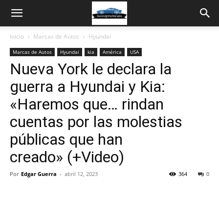
Inicio
Marcas de Autos
Hyundai
Marcas de Autos
Hyundai
kia
América
USA
Nueva York le declara la
guerra a Hyundai y Kia:
«Haremos que… rindan
cuentas por las molestias
públicas que han
creado» (+Video)
Por
Edgar Guerra
-
abril 12, 2023
364
0