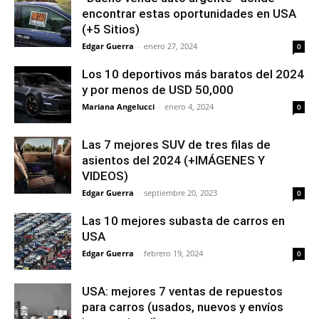
encontrar estas oportunidades en USA
(+5 Sitios)
Edgar Guerra
-
enero 27, 2024
0
Los 10 deportivos más baratos del 2024
y por menos de USD 50,000
Mariana Angelucci
-
enero 4, 2024
0
Las 7 mejores SUV de tres filas de
asientos del 2024 (+IMÁGENES Y
VIDEOS)
Edgar Guerra
-
septiembre 20, 2023
0
Las 10 mejores subasta de carros en
USA
Edgar Guerra
-
febrero 19, 2024
0
USA: mejores 7 ventas de repuestos
para carros (usados, nuevos y envíos