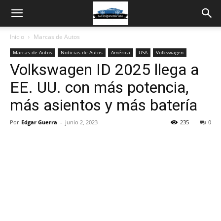
Inicio
Marcas de Autos
Marcas de Autos
Noticias de Autos
América
USA
Volkswagen
Volkswagen ID 2025 llega a
EE. UU. con más potencia,
más asientos y más batería
Por
Edgar Guerra
-
junio 2, 2023
235
0