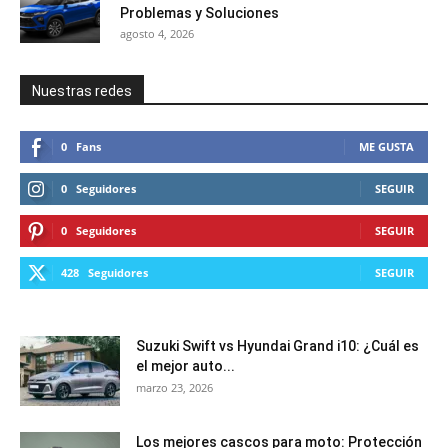
Problemas y Soluciones
agosto 4, 2026
Nuestras redes
0
Fans
ME GUSTA
0
Seguidores
SEGUIR
0
Seguidores
SEGUIR
428
Seguidores
SEGUIR
Suzuki Swift vs Hyundai Grand i10: ¿Cuál es
el mejor auto...
marzo 23, 2026
Los mejores cascos para moto: Protección