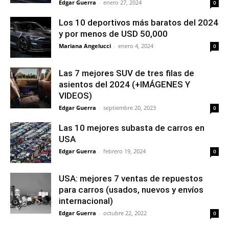
Edgar Guerra
-
enero 27, 2024
0
Los 10 deportivos más baratos del 2024
y por menos de USD 50,000
Mariana Angelucci
-
enero 4, 2024
0
Las 7 mejores SUV de tres filas de
asientos del 2024 (+IMÁGENES Y
VIDEOS)
Edgar Guerra
-
septiembre 20, 2023
0
Las 10 mejores subasta de carros en
USA
Edgar Guerra
-
febrero 19, 2024
0
USA: mejores 7 ventas de repuestos
para carros (usados, nuevos y envíos
internacional)
Edgar Guerra
-
octubre 22, 2022
0