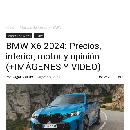
Inicio
Marcas de Autos
BMW
Marcas de Autos
BMW
BMW X6 2024: Precios,
interior, motor y opinión
(+IMÁGENES Y VIDEO)
Por
Edgar Guerra
-
agosto 9, 2023
2476
0