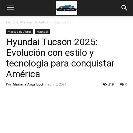
Inicio
Marcas de Autos
Hyundai
Marcas de Autos
Hyundai
Hyundai Tucson 2025:
Evolución con estilo y
tecnología para conquistar
América
Por
Mariana Angelucci
-
abril 3, 2024
219
0