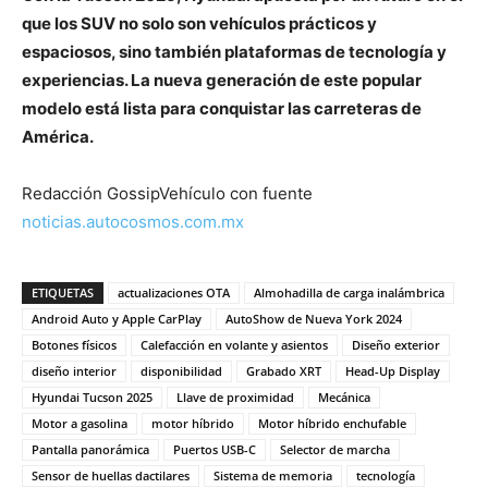
que los SUV no solo son vehículos prácticos y
espaciosos, sino también plataformas de tecnología y
experiencias. La nueva generación de este popular
modelo está lista para conquistar las carreteras de
América.
Redacción GossipVehículo con fuente
noticias.autocosmos.com.mx
ETIQUETAS
actualizaciones OTA
Almohadilla de carga inalámbrica
Android Auto y Apple CarPlay
AutoShow de Nueva York 2024
Botones físicos
Calefacción en volante y asientos
Diseño exterior
diseño interior
disponibilidad
Grabado XRT
Head-Up Display
Hyundai Tucson 2025
Llave de proximidad
Mecánica
Motor a gasolina
motor híbrido
Motor híbrido enchufable
Pantalla panorámica
Puertos USB-C
Selector de marcha
Sensor de huellas dactilares
Sistema de memoria
tecnología