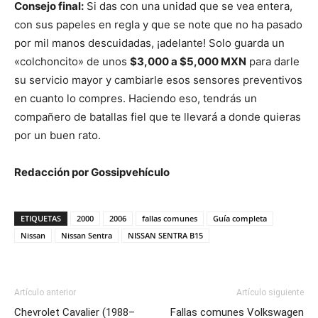
Consejo final:
Si das con una unidad que se vea entera,
con sus papeles en regla y que se note que no ha pasado
por mil manos descuidadas, ¡adelante! Solo guarda un
«colchoncito» de unos
$3,000 a $5,000 MXN
para darle
su servicio mayor y cambiarle esos sensores preventivos
en cuanto lo compres. Haciendo eso, tendrás un
compañero de batallas fiel que te llevará a donde quieras
por un buen rato.
Redacción por Gossipvehículo
ETIQUETAS
2000
2006
fallas comunes
Guía completa
Nissan
Nissan Sentra
NISSAN SENTRA B15
Artículo anterior
Artículo siguiente
Chevrolet Cavalier (1988–
Fallas comunes Volkswagen