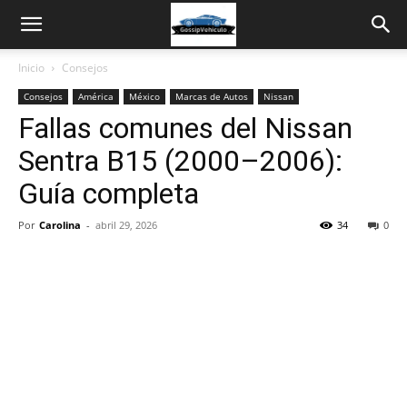
Inicio
Consejos
Consejos
América
México
Marcas de Autos
Nissan
Fallas comunes del Nissan
Sentra B15 (2000–2006):
Guía completa
Por
Carolina
-
abril 29, 2026
34
0