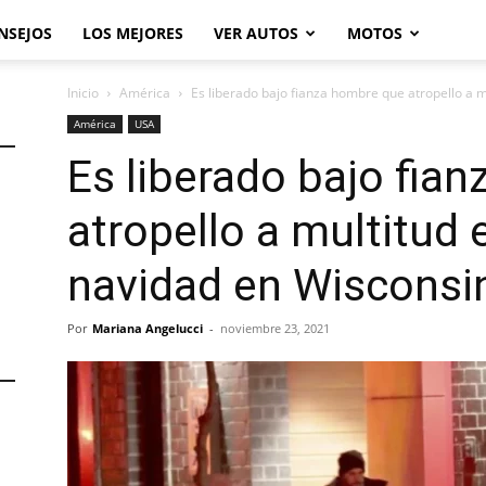
NSEJOS
LOS MEJORES
VER AUTOS
MOTOS
Inicio
América
Es liberado bajo fianza hombre que atropello a mu
América
USA
Es liberado bajo fia
atropello a multitud 
navidad en Wisconsi
Por
Mariana Angelucci
-
noviembre 23, 2021