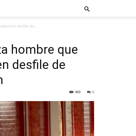
ltitud en desfile de...
nza hombre que
en desfile de
n
493
0