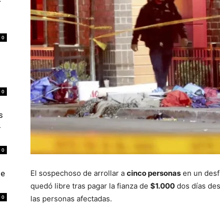
r
0
0
s
4
0
de
El sospechoso de arrollar a
cinco personas
en un desf
quedó libre tras pagar la fianza de
$1.000
dos días des
0
las personas afectadas.