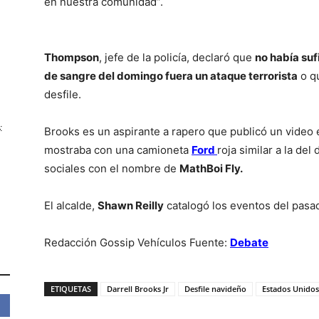
en nuestra comunidad”.
Thompson
, jefe de la policía, declaró que
no había su
de sangre del domingo fuera un ataque terrorista
o qu
desfile.
:
Brooks es un aspirante a rapero que publicó un video
mostraba con una camioneta
Ford
roja similar a la de
sociales con el nombre de
MathBoi Fly.
El alcalde,
Shawn Reilly
catalogó los eventos del pasa
Redacción Gossip Vehículos Fuente:
Debate
ETIQUETAS
Darrell Brooks Jr
Desfile navideño
Estados Unidos