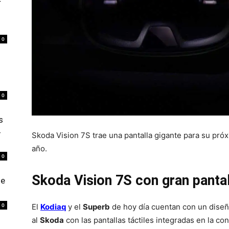
r
0
0
s
4
Skoda Vision 7S trae una pantalla gigante para su pró
año.
0
Skoda Vision 7S con gran pantal
de
0
El
Kodiaq
y el
Superb
de hoy día cuentan con un diseño
al
Skoda
con las pantallas táctiles integradas en la con