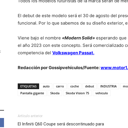
Todos los modelos futuristas de la marca serán de me
El debut de este modelo será el 30 de agosto del prese
funcional. Por lo que sabemos de su diseño exterior, 
Viene bajo el nombre
«Modern Solid»
esperando que 
el año 2023 con este concepto. Será comercializado
:
competencia del
Volkswagen Passat.
Redacción por Gossipvehículos/Fuente:
www.motor1
ETIQUETAS
auto
carro
coche
debut
INDUSTRIA
mo
Pantalla gigante
Skoda
Skoda Vision 7S
vehiculo
Artículo anterior
El Infiniti Q60 Coupe será descontinuado para