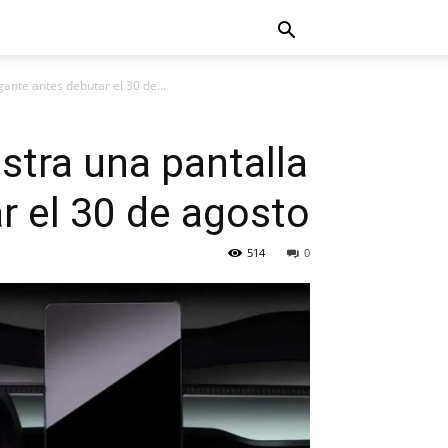
ante antes debutar el 30 de...
tra una pantalla
r el 30 de agosto
514
0