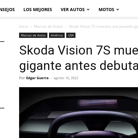
NSEJOS
LOS MEJORES
VER AUTOS
MOTOS
Inicio
Marcas de Autos
Skoda Vision 7S muestra una pantalla gig
Marcas de Autos
América
USA
Skoda Vision 7S mues
gigante antes debuta
Por
Edgar Guerra
-
agosto 16, 2022