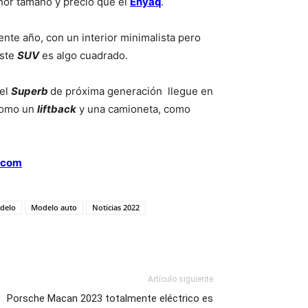
nor tamaño y precio que el
Enyaq
.
nte año, con un interior minimalista pero
este
SUV
es algo cuadrado.
el
Superb
de próxima generación llegue en
 como un
liftback
y una camioneta, como
.com
delo
Modelo auto
Noticias 2022
Artículo siguiente
Porsche Macan 2023 totalmente eléctrico es