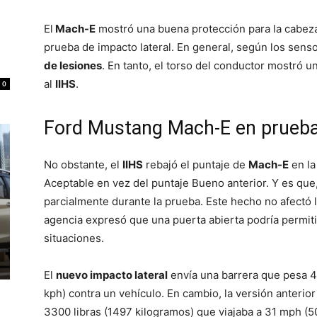
El
Mach-E
mostró una buena protección para la cabeza 
prueba de impacto lateral. En general, según los sen
de lesiones
. En tanto, el torso del conductor mostró 
al
IIHS
.
0
Ford Mustang Mach-E en prueba 
No obstante, el
IIHS
rebajó el puntaje de
Mach-E
en la
Aceptable en vez del puntaje Bueno anterior. Y es que,
parcialmente durante la prueba. Este hecho no afectó l
agencia expresó que una puerta abierta podría permiti
situaciones.
El
nuevo impacto lateral
envía una barrera que pesa 4
kph) contra un vehículo. En cambio, la versión anterio
3300 libras (1497 kilogramos) que viajaba a 31 mph (5