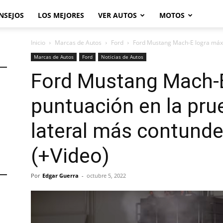
NSEJOS
LOS MEJORES
VER AUTOS
MOTOS
Inicio
Marcas de Autos
Ford
Ford Mustang Mach-E logra máxim
Marcas de Autos
Ford
Noticias de Autos
Ford Mustang Mach-
puntuación en la pru
lateral más contunde
(+Video)
Por
Edgar Guerra
-
octubre 5, 2022