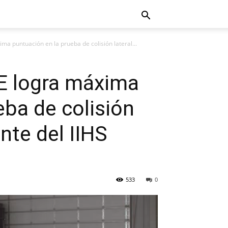
a puntuación en la prueba de colisión lateral...
E logra máxima
eba de colisión
nte del IIHS
533
0