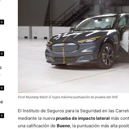
r
0
0
s
4
0
Ford Mustang Mach-E logra máxima puntuación en prueba del IIHS
de
El Instituto de Seguros para la Seguridad en las Carret
0
mediante la nueva
prueba de impacto lateral
más contu
una calificación de
Bueno
, la puntuación más alta posib