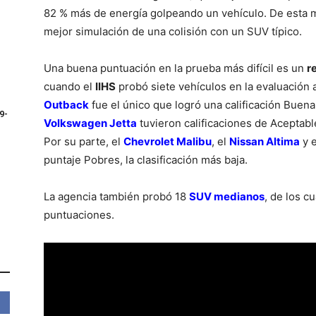
82 % más de energía golpeando un vehículo. De esta 
mejor simulación de una colisión con un SUV típico.
Una buena puntuación en la prueba más difícil es un
r
cuando el
IIHS
probó siete vehículos en la evaluación a
Outback
fue el único que logró una calificación Buena
9-
Volkswagen Jetta
tuvieron calificaciones de Aceptabl
Por su parte, el
Chevrolet Malibu
, el
Nissan Altima
y 
puntaje Pobres, la clasificación más baja.
La agencia también probó 18
SUV medianos
, de los c
puntuaciones.