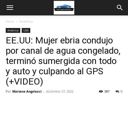
Inicio
América
América
USA
EE.UU: Mujer ebria condujo
por canal de agua congelado,
terminó sumergida con todo
y auto y culpando al GPS
(+VIDEO)
Por
Mariana Angelucci
-
diciembre 27, 2022
387
0