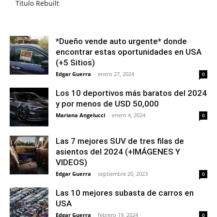
Titulo Rebuilt
*Dueño vende auto urgente* donde
encontrar estas oportunidades en USA
(+5 Sitios)
Edgar Guerra
-
enero 27, 2024
0
Los 10 deportivos más baratos del 2024
y por menos de USD 50,000
Mariana Angelucci
-
enero 4, 2024
0
Las 7 mejores SUV de tres filas de
asientos del 2024 (+IMÁGENES Y
VIDEOS)
Edgar Guerra
-
septiembre 20, 2023
0
Las 10 mejores subasta de carros en
USA
Edgar Guerra
-
febrero 19, 2024
0