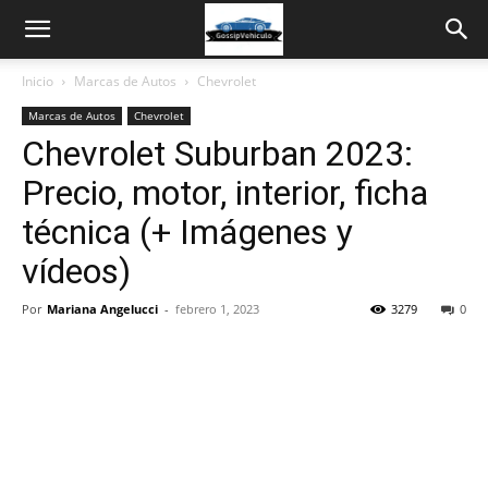
Inicio
Marcas de Autos
Chevrolet
Marcas de Autos
Chevrolet
Chevrolet Suburban 2023:
Precio, motor, interior, ficha
técnica (+ Imágenes y
vídeos)
Por
Mariana Angelucci
-
febrero 1, 2023
3279
0