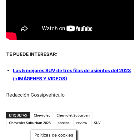
TE PUEDE INTERESAR:
Las 5 mejores SUV de tres filas de asientos del 2023
(+IMÁGENES Y VIDEOS)
Redacción Gossipvehículo
ETIQUETAS
Chevrolet
Chevrolet Suburban
Chevrolet Suburban 2023
precios
review
SUV
Politicas de cookies