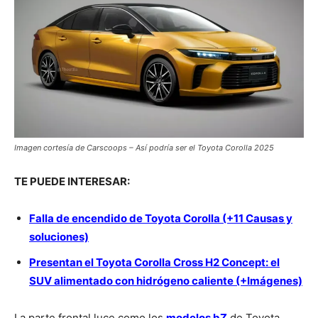
Imagen cortesía de Carscoops – Así podría ser el Toyota Corolla 2025
TE PUEDE INTERESAR:
Falla de encendido de Toyota Corolla (+11 Causas y
soluciones)
Presentan el Toyota Corolla Cross H2 Concept: el
SUV alimentado con hidrógeno caliente (+Imágenes)
La parte frontal luce como los
modelos bZ
de Toyota,