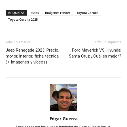
ETIQUETAS
autos
Imágenes render
Toyota Corolla
Toyota Corolla 2025
Artículo anterior
Artículo siguiente
Jeep Renegade 2023: Precio,
Ford Maverick VS. Hyundai
motor, interior, ficha técnica
Santa Cruz ¿Cuál es mejor?
(+ Imágenes y vídeos)
Edgar Guerra
Apasionado por los autos y fundador de Gossip Vehículos. Mi