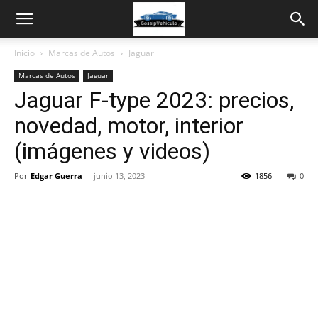
Inicio
Marcas de Autos
Jaguar
Marcas de Autos
Jaguar
Jaguar F-type 2023: precios,
novedad, motor, interior
(imágenes y videos)
Por
Edgar Guerra
-
junio 13, 2023
1856
0