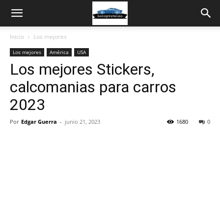
Inicio
Los mejores
Los mejores
América
USA
Los mejores Stickers,
calcomanias para carros
2023
Por
Edgar Guerra
-
junio 21, 2023
1680
0