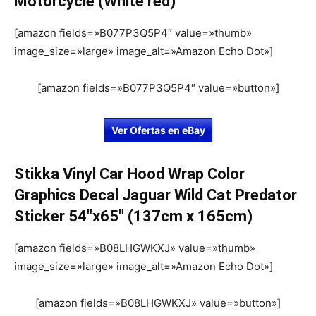
Motorcycle (White red)
[amazon fields=»B077P3Q5P4″ value=»thumb»
image_size=»large» image_alt=»Amazon Echo Dot»]
[amazon fields=»B077P3Q5P4″ value=»button»]
Ver Ofertas en eBay
Stikka Vinyl Car Hood Wrap Color
Graphics Decal Jaguar Wild Cat Predator
Sticker 54″x65″ (137cm x 165cm)
[amazon fields=»B08LHGWKXJ» value=»thumb»
image_size=»large» image_alt=»Amazon Echo Dot»]
[amazon fields=»B08LHGWKXJ» value=»button»]