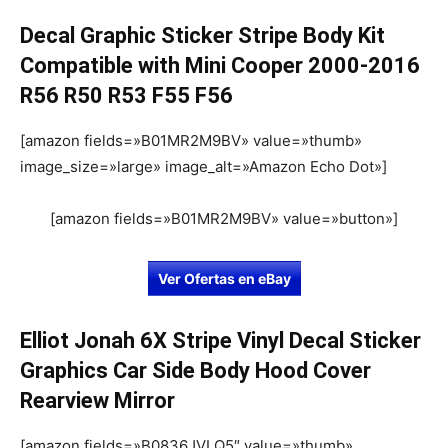
Decal Graphic Sticker Stripe Body Kit
Compatible with Mini Cooper 2000-2016
R56 R50 R53 F55 F56
[amazon fields=»B01MR2M9BV» value=»thumb»
image_size=»large» image_alt=»Amazon Echo Dot»]
[amazon fields=»B01MR2M9BV» value=»button»]
Ver Ofertas en eBay
Elliot Jonah 6X Stripe Vinyl Decal Sticker
Graphics Car Side Body Hood Cover
Rearview Mirror
[amazon fields=»B0836JVLQ5″ value=»thumb»