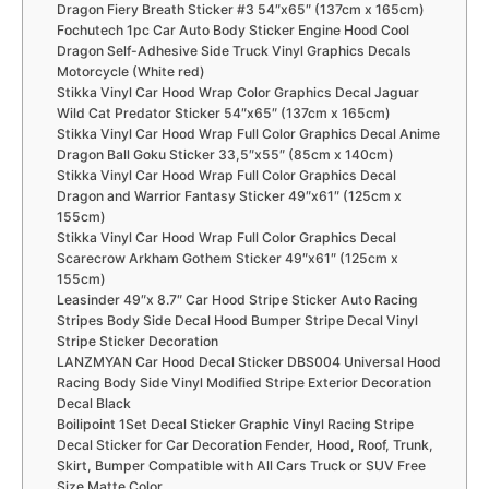
Dragon Fiery Breath Sticker #3 54″x65″ (137cm x 165cm)
Fochutech 1pc Car Auto Body Sticker Engine Hood Cool
Dragon Self-Adhesive Side Truck Vinyl Graphics Decals
Motorcycle (White red)
Stikka Vinyl Car Hood Wrap Color Graphics Decal Jaguar
Wild Cat Predator Sticker 54″x65″ (137cm x 165cm)
Stikka Vinyl Car Hood Wrap Full Color Graphics Decal Anime
Dragon Ball Goku Sticker 33,5″x55″ (85cm x 140cm)
Stikka Vinyl Car Hood Wrap Full Color Graphics Decal
Dragon and Warrior Fantasy Sticker 49″x61″ (125cm x
155cm)
Stikka Vinyl Car Hood Wrap Full Color Graphics Decal
Scarecrow Arkham Gothem Sticker 49″x61″ (125cm x
155cm)
Leasinder 49″x 8.7″ Car Hood Stripe Sticker Auto Racing
Stripes Body Side Decal Hood Bumper Stripe Decal Vinyl
Stripe Sticker Decoration
LANZMYAN Car Hood Decal Sticker DBS004 Universal Hood
Racing Body Side Vinyl Modified Stripe Exterior Decoration
Decal Black
Boilipoint 1Set Decal Sticker Graphic Vinyl Racing Stripe
Decal Sticker for Car Decoration Fender, Hood, Roof, Trunk,
Skirt, Bumper Compatible with All Cars Truck or SUV Free
Size Matte Color