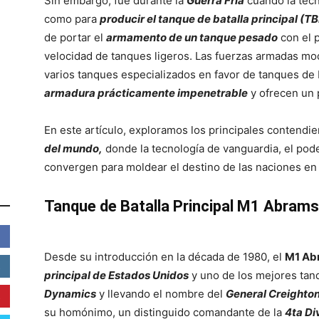
Sin embargo, fue durante la
Guerra Fría
cuando la tecn
como para
producir el tanque de batalla principal (TB
de portar el
armamento de un tanque pesado
con el 
velocidad de tanques ligeros. Las fuerzas armadas m
varios tanques especializados en favor de tanques de 
armadura prácticamente impenetrable
y ofrecen un 
En este artículo, exploramos los principales contendi
del mundo,
donde la tecnología de vanguardia, el pode
convergen para moldear el destino de las naciones en
Tanque de Batalla Principal M1 Abrams 
Desde su introducción en la década de 1980, el
M1 Ab
principal de Estados Unidos
y uno de los mejores ta
Dynamics
y llevando el nombre del
General Creighto
su homónimo, un distinguido comandante de la
4ta Di