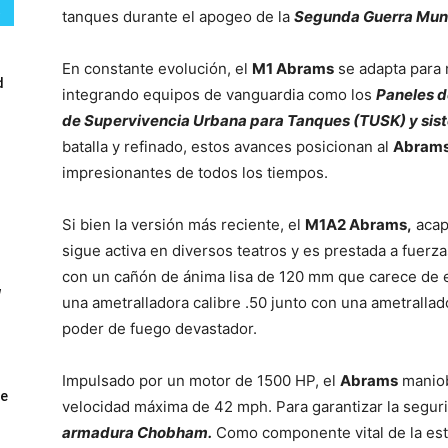
tanques durante el apogeo de la
Segunda Guerra Mund
En constante evolución, el
M1 Abrams
se adapta para 
d
integrando equipos de vanguardia como los
Paneles d
de Supervivencia Urbana para Tanques (TUSK) y sist
batalla y refinado, estos avances posicionan al
Abram
impresionantes de todos los tiempos.
Si bien la versión más reciente, el
M1A2 Abrams,
acapa
sigue activa en diversos teatros y es prestada a fuerz
con un cañón de ánima lisa de 120 mm que carece de es
W
una ametralladora calibre .50 junto con una ametralla
poder de fuego devastador.
Impulsado por un motor de 1500 HP, el
Abrams
maniob
ue
velocidad máxima de 42 mph. Para garantizar la seguri
armadura Chobham.
Como componente vital de la estr