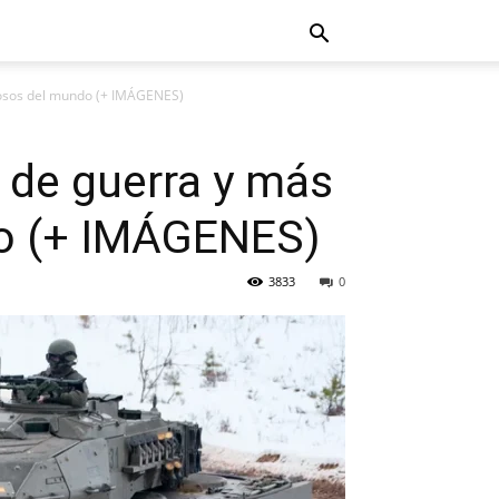
osos del mundo (+ IMÁGENES)
 de guerra y más
o (+ IMÁGENES)
3833
0