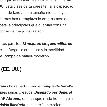
ología de los tanques avanzó lo suficiente
P).
Esta clase de tanques tenía la capacidad
peso de tanques de tamaño mediano y la
odernas han reemplazado en gran medida
batalla principales que cuentan con una
poder de fuego devastador.
entes para los
12 mejores tanques militares
r de fuego, la armadura y la movilidad
 el campo de batalla moderno.
(EE. UU.)
rams
ha reinado como el
tanque de batalla
nques jamás creados.
Diseñado por General
n W. Abrams,
este tanque rinde homenaje a
visión Blindada
que lideró operaciones con