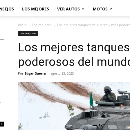
NSEJOS
LOS MEJORES
VER AUTOS
MOTOS
Inicio
Los mejores
Los mejores tanques de guerra y más poder
Los mejores
Los mejores tanques
poderosos del mund
Por
Edgar Guerra
-
agosto 25, 2023
r
0