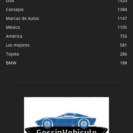
USA
1520
Consejos
1384
Marcas de Autos
1147
México
1105
América
755
Los mejores
581
Toyota
286
BMW
188