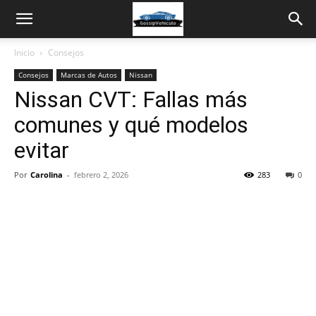
Inicio
Consejos
Consejos
Marcas de Autos
Nissan
Nissan CVT: Fallas más
comunes y qué modelos
evitar
Por
Carolina
-
febrero 2, 2026
283
0