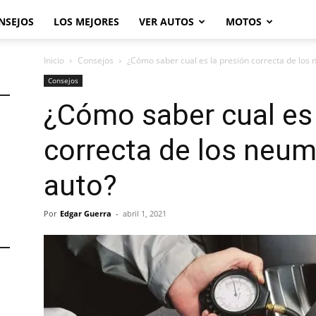
NSEJOS
LOS MEJORES
VER AUTOS
MOTOS
Inicio
Consejos
¿Cómo saber cual es la presión correcta de los 
Consejos
¿Cómo saber cual es 
correcta de los neum
auto?
Por
Edgar Guerra
-
abril 1, 2021