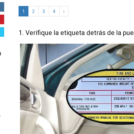
1
2
3
4
›
1. Verifique la etiqueta detrás de la pu
d
W