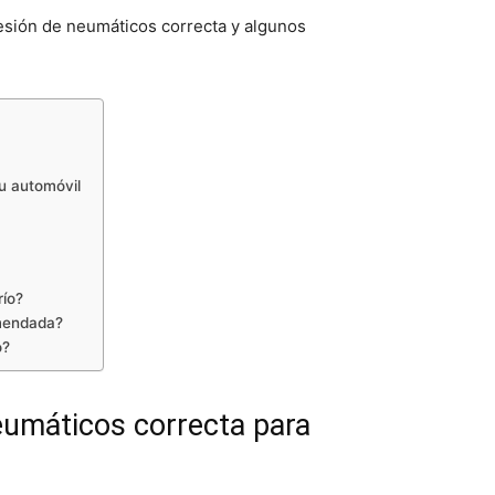
esión de neumáticos correcta y algunos
u automóvil
río?
omendada?
o?
eumáticos correcta para