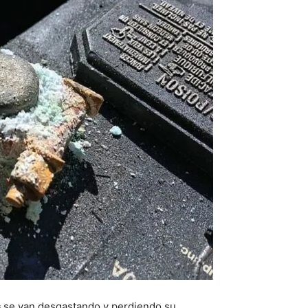
s
se van desgastando y perdiendo su