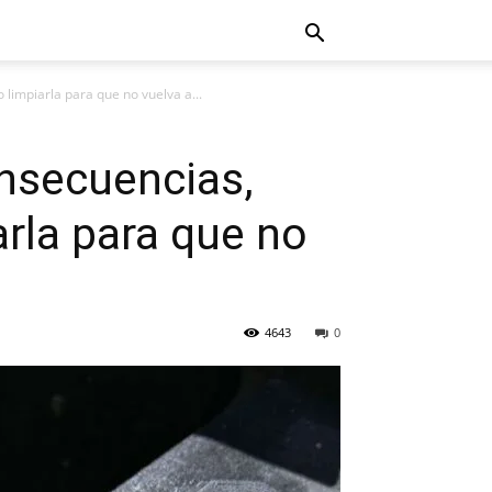
limpiarla para que no vuelva a...
onsecuencias,
rla para que no
4643
0