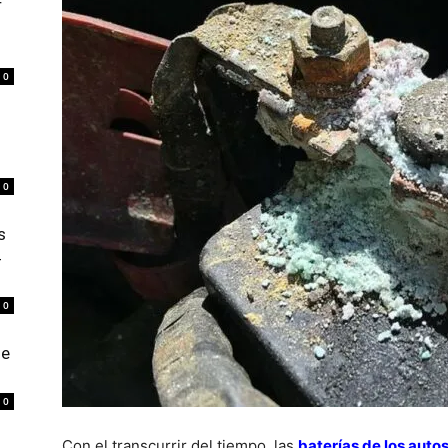
r
0
0
s
4
0
de
0
Con el transcurrir del tiempo, las
baterías de los auto