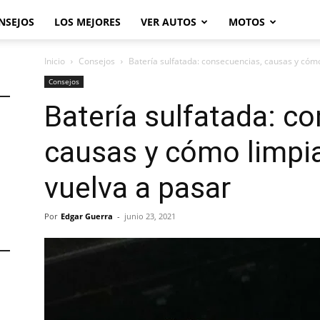
NSEJOS
LOS MEJORES
VER AUTOS
MOTOS
Inicio
Consejos
Batería sulfatada: consecuencias, causas y cómo 
Consejos
Batería sulfatada: c
causas y cómo limpia
vuelva a pasar
Por
Edgar Guerra
-
junio 23, 2021