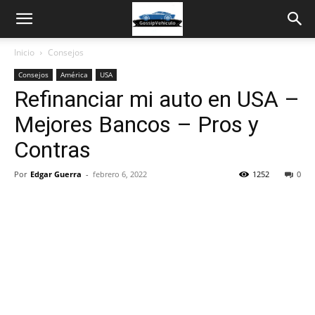
Inicio
Consejos
Consejos
América
USA
Refinanciar mi auto en USA –
Mejores Bancos – Pros y
Contras
Por
Edgar Guerra
-
febrero 6, 2022
1252
0